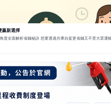
雙贏新選擇
客角度全面解析省錢秘訣 想要透過共乘自駕更省錢又不受大眾運