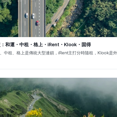
和運・中租・格上・iRent・Klook・固得
中租、格上是傳統大型連鎖，iRent主打分時隨租，Klook是