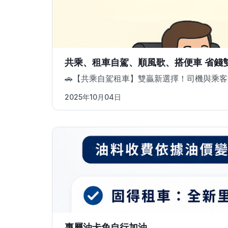
共乘、租車自駕、順風歌、搭便車 省錢
🚗【共乘自駕租車】雙贏新選擇！司機與乘
2025年10月04日
專屬油卡免自行加油