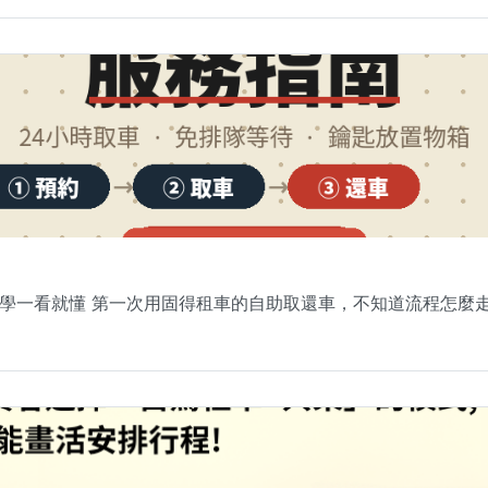
學一看就懂 第一次用固得租車的自助取還車，不知道流程怎麼